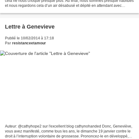
cela ne nous choque presque plus. Au final, nous sommes presque habitués
et nous regardons cela d’un air désabusé et dépité en attendant avec
impatience que la gauche de droite...
Lettre à Genevieve
Publié le 10/02/2014 à 17:18
Par
resistanceetamour
Auteur: @cathyhope2 sur l'excellent blog cathynohanded Donc, Geneviève,
vous avez manifesté, comme tous les ans, le dimanche 19 janvier contre le
droit à l’interruption volontaire de grossesse. Prononcez-le en développé,