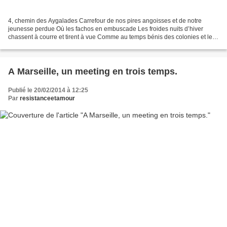
4, chemin des Aygalades Carrefour de nos pires angoisses et de notre
jeunesse perdue Où les fachos en embuscade Les froides nuits d’hiver
chassent à courre et tirent à vue Comme au temps bénis des colonies et les
champs de coton du Mississipi Sur des...
A Marseille, un meeting en trois temps.
Publié le 20/02/2014 à 12:25
Par
resistanceetamour